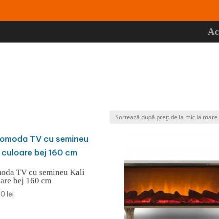
Ac
oda TV cu semineu Kali
are bej 160 cm
00
lei