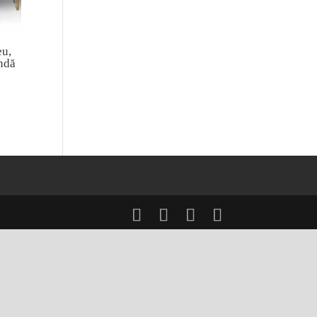
u,
ndă