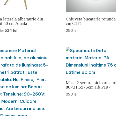
 laterala alba/aurie din
Chiuveta bucatarie rotunda
al 50 cm Amala
cm C171
Prețul
Prețul
lei
524
lei
280
lei
inițial
curent
a
este:
fost:
524 lei.
999 lei.
Masa 2 sertare picioare aur
80×31.5x75cm alb P197
890
lei