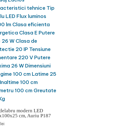
delabru modern LED
x100x25 cm, Auriu P187
0
lei