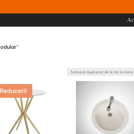
Ac
modular”
Reduceri!