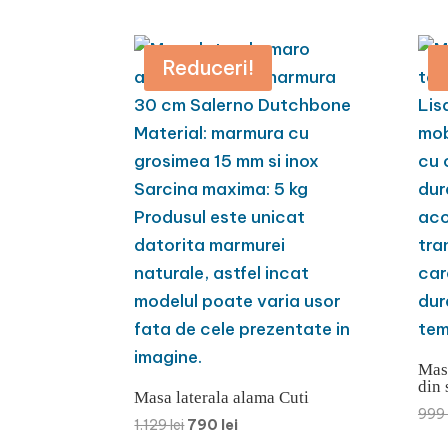
Reduceri!
Masa
din
Masa laterala alama Cuti
999
Prețul
Prețul
1.129
lei
790
lei
inițial
curent