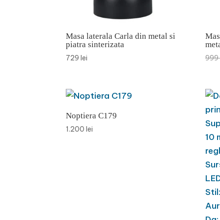
Masa laterala Carla din metal si
Masa
piatra sinterizata
met
729
lei
999
Noptiera C179
1.200
lei