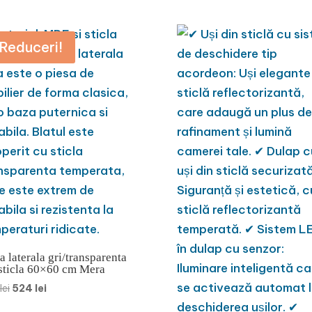
Reduceri!
 laterala gri/transparenta
 sticla 60×60 cm Mera
Prețul
Prețul
lei
524
lei
inițial
curent