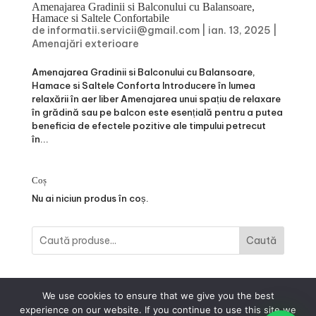
Amenajarea Gradinii si Balconului cu Balansoare,
Hamace si Saltele Confortabile
de
informatii.servicii@gmail.com
|
ian. 13, 2025
|
Amenajări exterioare
Amenajarea Gradinii si Balconului cu Balansoare,
Hamace si Saltele Conforta Introducere în lumea
relaxării în aer liber Amenajarea unui spațiu de relaxare
în grădină sau pe balcon este esențială pentru a putea
beneficia de efectele pozitive ale timpului petrecut
în...
Coș
Nu ai niciun produs în coș.
Caută
We use cookies to ensure that we give you the best
experience on our website. If you continue to use this site we
Acasă
Blog
Contact
Produse