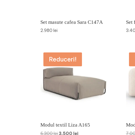
Set masute cafea Sara C147A
Set 
2.980
lei
3.4
Reduceri!
Modul textil Liza A165
Modu
Prețul
Prețul
6.300
lei
3.500
lei
7.0