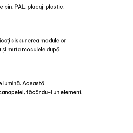
 pin, PAL, placaj, plastic,
ficați dispunerea modulelor
ra și muta modulele după
 de lumină. Această
e canapelei, făcându-l un element