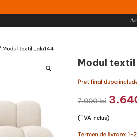
Ac
 Modul textil Lala144
Modul textil
Pret final dupa incl
Prețu
3.64
7.000
lei
inițial
a
(TVA inclus)
fost:
7.000
Termen de livrare: 1-2 