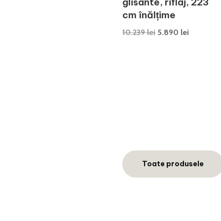
glisante, riflaj, 223
cm înălțime
Prețul
Prețul
10.239
lei
5.890
lei
inițial
curent
a
este:
fost:
5.890 lei
10.239 lei.
Toate produsele