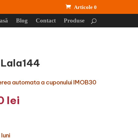
Articole 0
asă
Blog
Contact
Produse
 Lala144
uderea automata a cuponului IMOB30
l
Prețul
0
lei
curent
este:
3.640 lei.
 lei.
luni