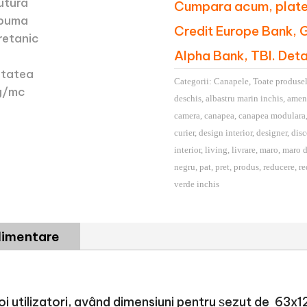
Cumpara acum, platest
Credit Europe Bank, G
Alpha Bank, TBI. Deta
Categorii:
Canapele
,
Toate produse
deschis
,
albastru marin inchis
,
amen
camera
,
canapea
,
canapea modulara
curier
,
design interior
,
designer
,
dis
interior
,
living
,
livrare
,
maro
,
maro d
negru
,
pat
,
pret
,
produs
,
reducere
,
re
verde inchis
plimentare
doi utilizatori, având dimensiuni pentru șezut de 6