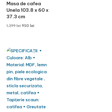
Masa de cafea
Unela 103.8 x 60 x
37.3 cm
Prețul
Prețul
1.299
lei
950
lei
inițial
curent
a
este:
fost:
950 lei.
1.299 lei.