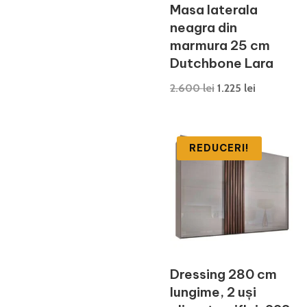
Masa laterala
neagra din
marmura 25 cm
Dutchbone Lara
Prețul
Prețul
2.600
lei
1.225
lei
inițial
curent
a
este:
fost:
1.225 lei.
REDUCERI!
2.600 lei.
Dressing 280 cm
lungime, 2 uși