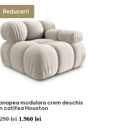
Reduceri!
anapea modulara crem deschis
in catifea Houston
Prețul
Prețul
.290
lei
1.960
lei