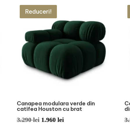
Reduceri!
Canapea modulara verde din
C
catifea Houston cu brat
d
Prețul
Prețul
3.290
lei
1.960
lei
3