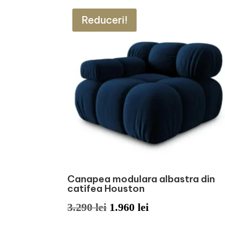
Reduceri!
Canapea modulara albastra din
catifea Houston
Prețul
Prețul
3.290
lei
1.960
lei