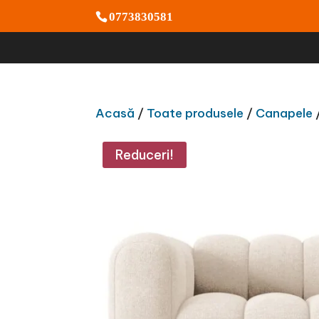
0773830581
Acasă
/
Toate produsele
/
Canapele
/
Reduceri!