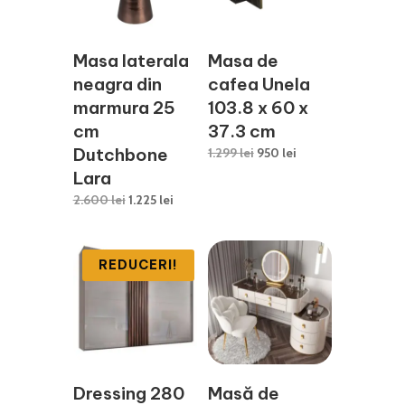
Masa laterala
Masa de
neagra din
cafea Unela
marmura 25
103.8 x 60 x
cm
37.3 cm
Dutchbone
Prețul
Prețul
1.299
lei
950
lei
inițial
curent
Lara
a
este:
Prețul
Prețul
2.600
lei
1.225
lei
fost:
950 lei.
inițial
curent
1.299 lei.
a
este:
fost:
1.225 lei.
REDUCERI!
2.600 lei.
Dressing 280
Masă de