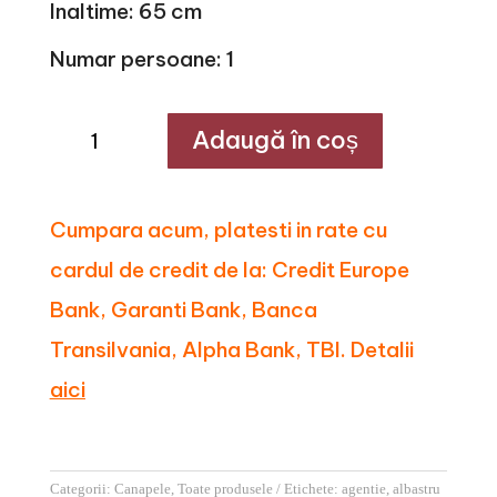
Inaltime: 65 cm
Numar persoane: 1
Cantitate
Adaugă în coș
Canapea
modulara
albastru
deschis
din
Cumpara acum, platesti in rate cu
catifea
Houston
cardul de credit de la: Credit Europe
cu
brat
Bank, Garanti Bank, Banca
Transilvania, Alpha Bank, TBI. Detalii
aici
Categorii:
Canapele
,
Toate produsele
Etichete:
agentie
,
albastru