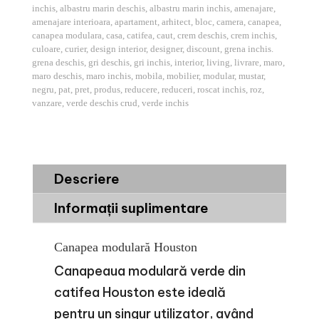
inchis
,
albastru marin deschis
,
albastru marin inchis
,
amenajare
,
amenajare interioara
,
apartament
,
arhitect
,
bloc
,
camera
,
canapea
,
canapea modulara
,
casa
,
catifea
,
caut
,
crem deschis
,
crem inchis
,
culoare
,
curier
,
design interior
,
designer
,
discount
,
grena inchis.
grena deschis
,
gri deschis
,
gri inchis
,
interior
,
living
,
livrare
,
maro
,
maro deschis
,
maro inchis
,
mobila
,
mobilier
,
modular
,
mustar
,
negru
,
pat
,
pret
,
produs
,
reducere
,
reduceri
,
roscat inchis
,
roz
,
vanzare
,
verde deschis crud
,
verde inchis
Descriere
Informații suplimentare
Canapea modulară Houston
Canapeaua modulară verde din
catifea Houston este ideală
pentru un singur utilizator, având