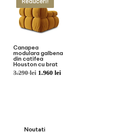
Reduceri!
fost:
1.900 lei.
fost:
1.900 
3.290 lei.
3.290 lei.
Canapea
modulara galbena
din catifea
Houston cu brat
Prețul
Prețul
3.290
lei
1.960
lei
inițial
curent
a
este:
fost:
1.960 lei.
3.290 lei.
Noutati