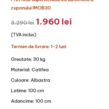
cuponului IMOB30
Prețul
Prețul
1.960
lei
3.290
lei
inițial
curent
a
este:
fost:
1.960 lei.
(TVA inclus)
3.290 lei.
Termen de livrare: 1-2 luni
Greutate: 30 kg
Material: Catifea
Culoare: Albastra
Latime: 100 cm
Adancime: 100 cm