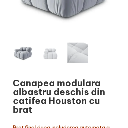
Canapea modulara
albastru deschis din
catifea Houston cu
brat
Pret final dupa includerea automata a