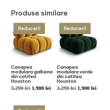
Produse similare
Reduceri!
Reduceri!
Canapea
Canapea
modulara galbena
modulara verde
din catifea
din catifea
Houston
Houston
Prețul
Prețul
Prețul
Prețu
3.290
lei
1.900
lei
3.290
lei
1.900
lei
inițial
curent
inițial
curen
a
este:
a
este: