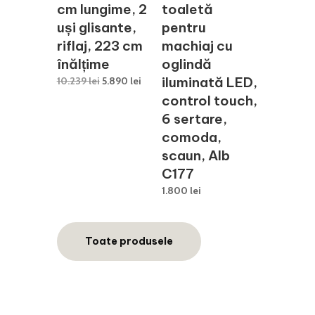
cm lungime, 2
toaletă
uși glisante,
pentru
riflaj, 223 cm
machiaj cu
înălțime
oglindă
Prețul
Prețul
iluminată LED,
10.239
lei
5.890
lei
inițial
curent
control touch,
a
este:
6 sertare,
fost:
5.890 lei.
comoda,
10.239 lei.
scaun, Alb
C177
1.800
lei
Toate produsele