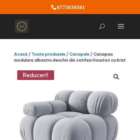
0773830581
Acasă
/
Toate produsele
/
Canapele
/ Canapea
modulara albastru deschis din catifea Houston cu brat
Reduceri!