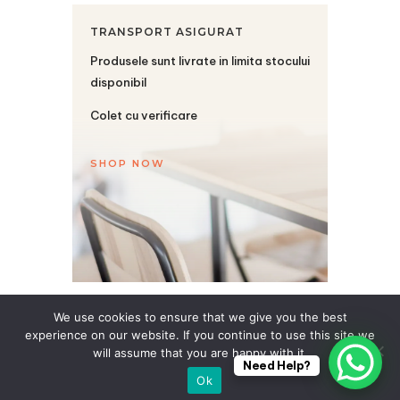
TRANSPORT ASIGURAT
Produsele sunt livrate in limita stocului
disponibil
Colet cu verificare
SHOP NOW
We use cookies to ensure that we give you the best
experience on our website. If you continue to use this site we
Acasă
Blog
Contact
Produse
will assume that you are happy with it.
Need Help?
Ok