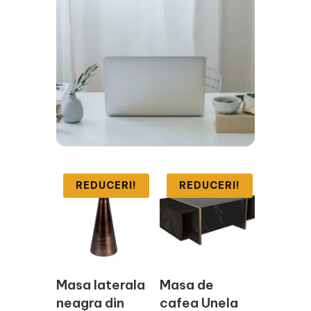
REDUCERI!
REDUCERI!
Masa laterala
Masa de
neagra din
cafea Unela