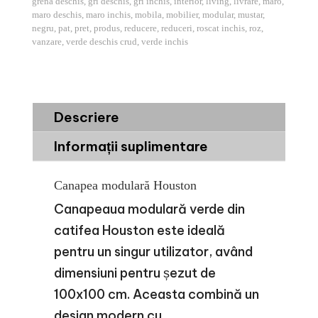
grena deschis
,
gri deschis
,
gri inchis
,
interior
,
living
,
livrare
,
maro
,
maro deschis
,
maro inchis
,
mobila
,
mobilier
,
modular
,
mustar
,
negru
,
pat
,
pret
,
produs
,
reducere
,
reduceri
,
roscat inchis
,
roz
,
vanzare
,
verde deschis crud
,
verde inchis
Descriere
Informații suplimentare
Canapea modulară Houston
Canapeaua modulară verde din
catifea Houston este ideală
pentru un singur utilizator, având
dimensiuni pentru șezut de
100x100 cm. Aceasta combină un
design modern cu