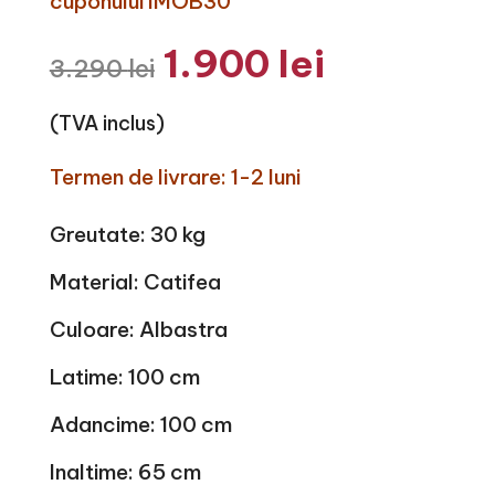
cuponului IMOB30
Prețul
Prețul
1.900
lei
3.290
lei
inițial
curent
a
este:
fost:
1.900 lei.
(TVA inclus)
3.290 lei.
Termen de livrare: 1-2 luni
Greutate: 30 kg
Material: Catifea
Culoare: Albastra
Latime: 100 cm
Adancime: 100 cm
Inaltime: 65 cm