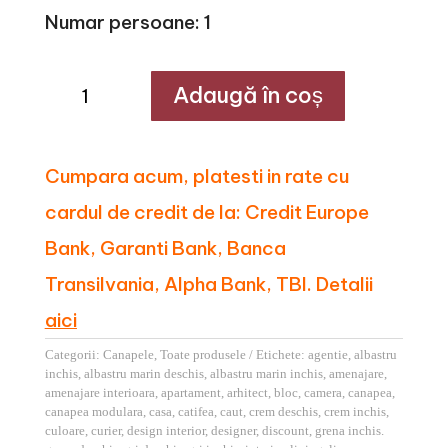
Numar persoane: 1
Cantitate
Adaugă în coș
Canapea
modulara
bej
din
catifea
Cumpara acum, platesti in rate cu
Houston
cardul de credit de la: Credit Europe
Bank, Garanti Bank, Banca
Transilvania, Alpha Bank, TBI. Detalii
aici
Categorii:
Canapele
,
Toate produsele
Etichete:
agentie
,
albastru
inchis
,
albastru marin deschis
,
albastru marin inchis
,
amenajare
,
amenajare interioara
,
apartament
,
arhitect
,
bloc
,
camera
,
canapea
,
canapea modulara
,
casa
,
catifea
,
caut
,
crem deschis
,
crem inchis
,
culoare
,
curier
,
design interior
,
designer
,
discount
,
grena inchis.