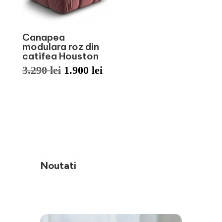
Canapea
modulara roz din
catifea Houston
Prețul
Prețul
3.290
lei
1.900
lei
inițial
curent
a
este:
fost:
1.900 lei.
3.290 lei.
Noutati