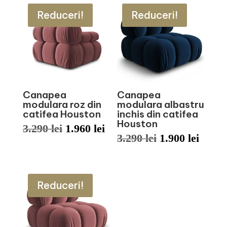
Reduceri!
Reduceri!
Canapea
Canapea
modulara roz din
modulara albastru
catifea Houston
inchis din catifea
Houston
Prețul
Prețul
3.290
lei
1.960
lei
Prețul
Prețu
3.290
lei
1.900
lei
inițial
curent
inițial
curen
a
este:
a
este:
fost:
1.960 lei.
Reduceri!
fost:
1.900 
3.290 lei.
3.290 lei.