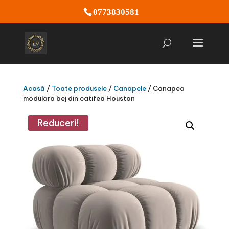
0773830581
Acasă
/
Toate produsele
/
Canapele
/ Canapea
modulara bej din catifea Houston
Reduceri!