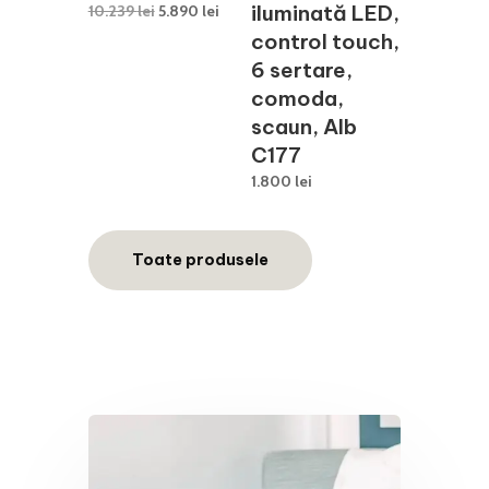
Prețul
Prețul
iluminată LED,
10.239
lei
5.890
lei
inițial
curent
control touch,
a
este:
6 sertare,
fost:
5.890 lei.
comoda,
10.239 lei.
scaun, Alb
C177
1.800
lei
Toate produsele