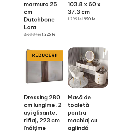
marmura 25
103.8 x 60 x
cm
37.3 cm
Dutchbone
Prețul
Prețul
1.299
lei
950
lei
inițial
curent
Lara
a
este:
Prețul
Prețul
2.600
lei
1.225
lei
fost:
950 lei.
inițial
curent
1.299 lei.
a
este:
fost:
1.225 lei.
REDUCERI!
2.600 lei.
Dressing 280
Masă de
cm lungime, 2
toaletă
uși glisante,
pentru
riflaj, 223 cm
machiaj cu
înălțime
oglindă