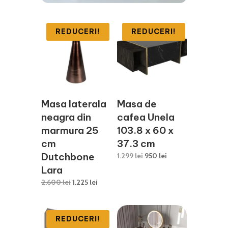
REDUCERI!
REDUCERI!
Masa laterala
Masa de
neagra din
cafea Unela
marmura 25
103.8 x 60 x
cm
37.3 cm
Dutchbone
Prețul
Prețul
1.299
lei
950
lei
inițial
curent
Lara
a
este:
Prețul
Prețul
2.600
lei
1.225
lei
fost:
950 lei.
inițial
curent
1.299 lei.
a
este:
fost:
1.225 lei.
REDUCERI!