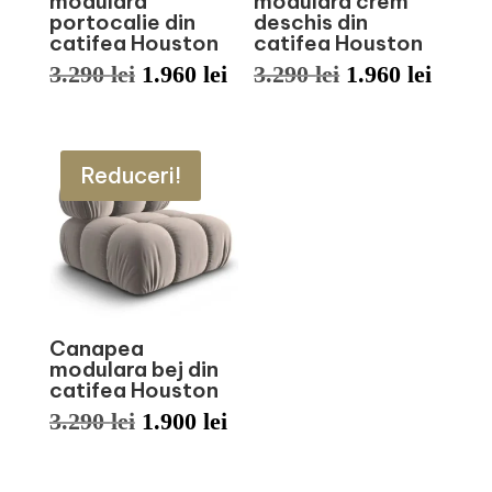
modulara
modulara crem
portocalie din
deschis din
catifea Houston
catifea Houston
Prețul
Prețul
Prețul
Prețu
3.290
lei
1.960
lei
3.290
lei
1.960
lei
inițial
curent
inițial
curen
a
este:
a
este:
Reduceri!
fost:
1.960 lei.
fost:
1.960 
3.290 lei.
3.290 lei.
Canapea
modulara bej din
catifea Houston
Prețul
Prețul
3.290
lei
1.900
lei
inițial
curent