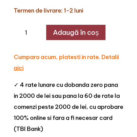
Termen de livrare: 1-2 luni
Cantitate
Adaugă în coș
Dulap
cu
oglinda
200
cm
Cumpara acum, platesti in rate. Detalii
C173
aici
✓ 4 rate lunare cu dobanda zero pana
in 2000 de lei sau pana la 60 de rate la
comenzi peste 2000 de lei, cu aprobare
100% online si fara a fi necesar card
(TBI Bank)