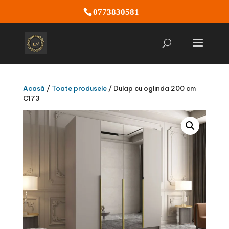
0773830581
Acasă
/
Toate produsele
/ Dulap cu oglinda 200 cm
C173