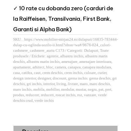
✓ 10 rate cu dobanda zero (carduri de
la Raiffeisen, Transilvania, First Bank,
Garanti si Alpha Bank)
SKU:
. https://www.mobilier-mirjan24.ro/dulapuri/16835-783444-
dulap-cu-oglinda-sozilo-ii.html?sfnsn=wa#/9676-024_culori-
cashmere_cashmere_auriu C173
Categorii:
Dulapuri
,
Toate
produsele
Etichete:
agentie
,
albastru inchis
,
albastru marin
deschis
,
albastru marin inchis
,
amenajare
,
amenajare interioara
,
apartament
,
arhitect
,
bloc
,
camera
,
canapea
,
canapea modulara
,
casa
,
catifea
,
caut
,
crem deschis
,
crem inchis
,
culoare
,
curier
,
design interior
,
designer
,
discount
,
grena inchis. grena deschis
,
gri
deschis
,
gri inchis
,
interior
,
living
,
livrare
,
maro
,
maro deschis
,
maro inchis
,
mobila
,
mobilier
,
modular
,
mustar
,
negru
,
pat
,
pret
,
produs
,
reducere
,
reduceri
,
roscat inchis
,
roz
,
vanzare
,
verde
deschis crud
,
verde inchis