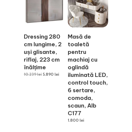
2.600 lei.
Dressing 280
Masă de
cm lungime, 2
toaletă
uși glisante,
pentru
riflaj, 223 cm
machiaj cu
înălțime
oglindă
Prețul
Prețul
iluminată LED,
10.239
lei
5.890
lei
inițial
curent
control touch,
a
este:
6 sertare,
fost:
5.890 lei.
comoda,
10.239 lei.
scaun, Alb
C177
1.800
lei