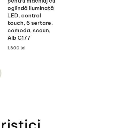
pentru machiaj cu
oglindă iluminată
LED, control
touch, 6 sertare,
comoda, scaun,
Alb C177
1.800
lei
.
istici