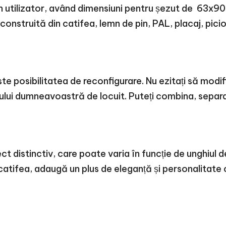
un utilizator, având dimensiuni pentru șezut de 63x
construită din catifea, lemn de pin, PAL, placaj, picio
te posibilitatea de reconfigurare. Nu ezitați să modi
țiului dumneavoastră de locuit. Puteți combina, sepa
ct distinctiv, care poate varia în funcție de unghiul
 catifea, adaugă un plus de eleganță și personalitat