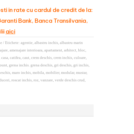
i in rate cu cardul de credit de la:
aranti Bank, Banca Transilvania,
lii
aici
le
Etichete:
agentie
,
albastru inchis
,
albastru marin
ajare
,
amenajare interioara
,
apartament
,
arhitect
,
bloc
,
,
casa
,
catifea
,
caut
,
crem deschis
,
crem inchis
,
culoare
,
count
,
grena inchis. grena deschis
,
gri deschis
,
gri inchis
,
eschis
,
maro inchis
,
mobila
,
mobilier
,
modular
,
mustar
,
duceri
,
roscat inchis
,
roz
,
vanzare
,
verde deschis crud
,