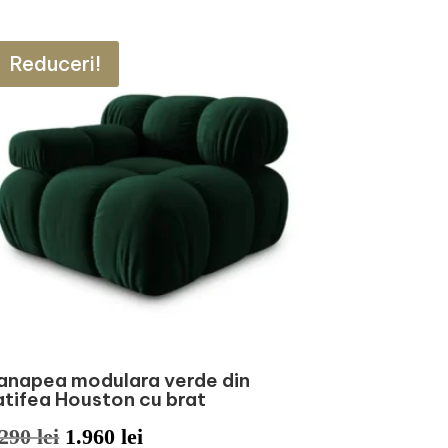
Reduceri!
anapea modulara verde din
atifea Houston cu brat
Prețul
Prețul
.290
lei
1.960
lei