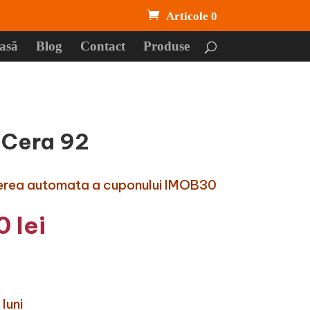
Articole 0
asă
Blog
Contact
Produse
 Cera 92
uderea automata a cuponului IMOB30
l
Prețul
40
lei
curent
este:
2.240 lei.
 lei.
luni