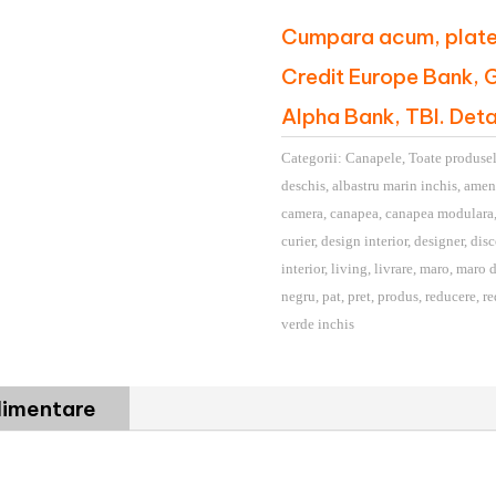
Cera
Cumpara acum, platest
92
Credit Europe Bank, G
Alpha Bank, TBI. Deta
Categorii:
Canapele
,
Toate produse
deschis
,
albastru marin inchis
,
amen
camera
,
canapea
,
canapea modulara
curier
,
design interior
,
designer
,
dis
interior
,
living
,
livrare
,
maro
,
maro d
negru
,
pat
,
pret
,
produs
,
reducere
,
re
verde inchis
plimentare