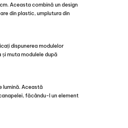
90cm. Aceasta combină un design
are din plastic, umplutura din
ficați dispunerea modulelor
ra și muta modulele după
 de lumină. Această
e canapelei, făcându-l un element