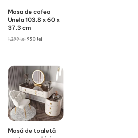
Masa de cafea
Unela 103.8 x 60 x
37.3 cm
Prețul
Prețul
1.299
lei
950
lei
inițial
curent
a
este:
fost:
950 lei.
1.299 lei.
Masă de toaletă