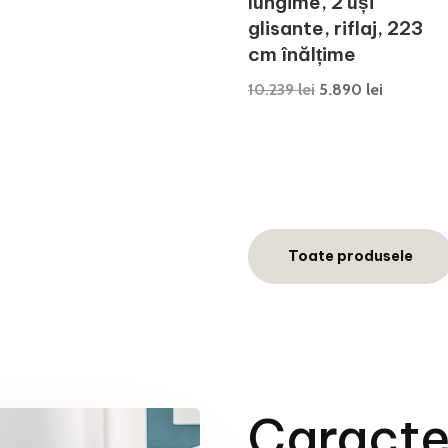
lungime, 2 uși
glisante, riflaj, 223
cm înălțime
Prețul
Prețul
10.239
lei
5.890
lei
inițial
curent
a
este:
fost:
5.890 lei
10.239 lei.
Toate produsele
Caracter