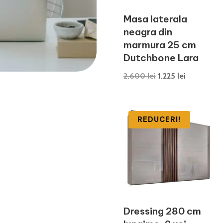
Masa laterala
neagra din
marmura 25 cm
Dutchbone Lara
Prețul
Prețul
2.600
lei
1.225
lei
inițial
curent
a
este:
fost:
1.225 lei.
REDUCERI!
2.600 lei.
Dressing 280 cm