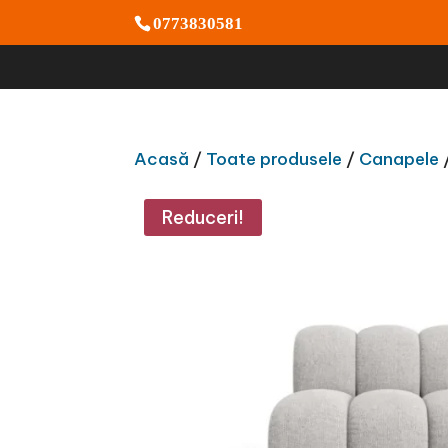
0773830581
Acasă
/
Toate produsele
/
Canapele
/
Reduceri!