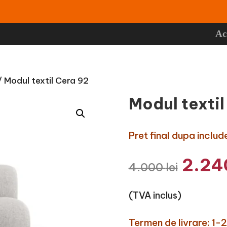
Ac
 Modul textil Cera 92
Modul textil
Pret final dupa incl
Prețu
2.2
4.000
lei
inițial
a
(TVA inclus)
fost:
4.000
Termen de livrare: 1-2 