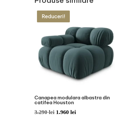
Produse similare
Reduceri!
Canapea modulara albastra din
catifea Houston
Prețul
Prețul
3.290
lei
1.960
lei