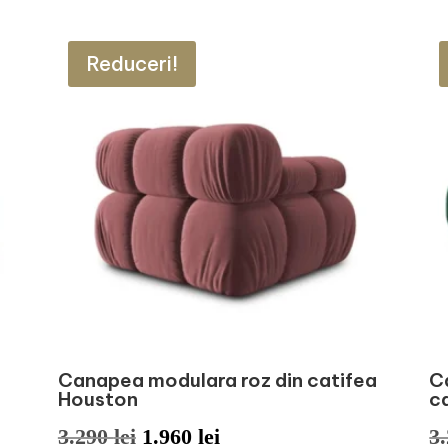
Reduceri!
Canapea modulara roz din catifea
C
Houston
c
Prețul
Prețul
3.290
lei
1.960
lei
3