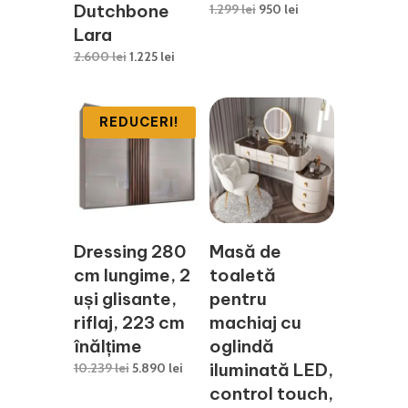
Dutchbone
Prețul
Prețul
1.299
lei
950
lei
inițial
curent
Lara
a
este:
Prețul
Prețul
2.600
lei
1.225
lei
fost:
950 lei.
inițial
curent
1.299 lei.
a
este:
fost:
1.225 lei.
REDUCERI!
2.600 lei.
Dressing 280
Masă de
cm lungime, 2
toaletă
uși glisante,
pentru
riflaj, 223 cm
machiaj cu
înălțime
oglindă
Prețul
Prețul
iluminată LED,
10.239
lei
5.890
lei
inițial
curent
control touch,