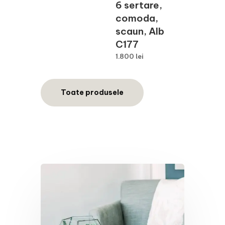
a
este:
6 sertare,
fost:
5.890 lei.
comoda,
10.239 lei.
scaun, Alb
C177
1.800
lei
Toate produsele