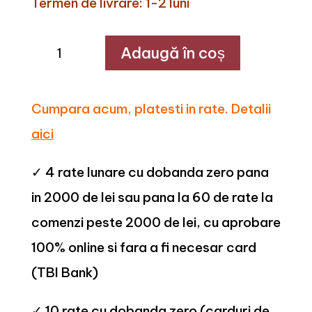
Termen de livrare: 1-2 luni
Cantitate
Adaugă în coș
Piatra
Sinterizata
60
x
90
Cumpara acum, platesti in rate. Detalii
x
2
aici
cm
C170
✓ 4 rate lunare cu dobanda zero pana
in 2000 de lei sau pana la 60 de rate la
comenzi peste 2000 de lei, cu aprobare
100% online si fara a fi necesar card
(TBI Bank)
✓ 10 rate cu dobanda zero (carduri de