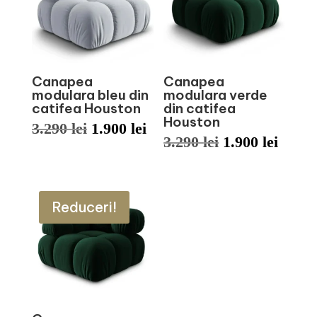
Canapea
Canapea
modulara bleu din
modulara verde
catifea Houston
din catifea
Houston
Prețul
Prețul
3.290
lei
1.900
lei
Prețul
Prețu
3.290
lei
1.900
lei
inițial
curent
inițial
curen
a
este:
a
este:
fost:
1.900 lei.
Reduceri!
fost:
1.900 
3.290 lei.
3.290 lei.