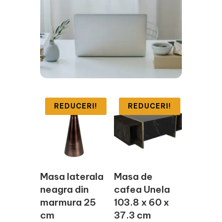
REDUCERI!
REDUCERI!
Masa laterala
Masa de
neagra din
cafea Unela
marmura 25
103.8 x 60 x
cm
37.3 cm