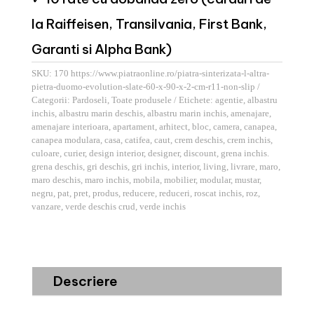
la Raiffeisen, Transilvania, First Bank,
Garanti si Alpha Bank)
SKU:
170 https://www.piatraonline.ro/piatra-sinterizata-l-altra-
pietra-duomo-evolution-slate-60-x-90-x-2-cm-r11-non-slip
Categorii:
Pardoseli
,
Toate produsele
Etichete:
agentie
,
albastru
inchis
,
albastru marin deschis
,
albastru marin inchis
,
amenajare
,
amenajare interioara
,
apartament
,
arhitect
,
bloc
,
camera
,
canapea
,
canapea modulara
,
casa
,
catifea
,
caut
,
crem deschis
,
crem inchis
,
culoare
,
curier
,
design interior
,
designer
,
discount
,
grena inchis.
grena deschis
,
gri deschis
,
gri inchis
,
interior
,
living
,
livrare
,
maro
,
maro deschis
,
maro inchis
,
mobila
,
mobilier
,
modular
,
mustar
,
negru
,
pat
,
pret
,
produs
,
reducere
,
reduceri
,
roscat inchis
,
roz
,
vanzare
,
verde deschis crud
,
verde inchis
Descriere