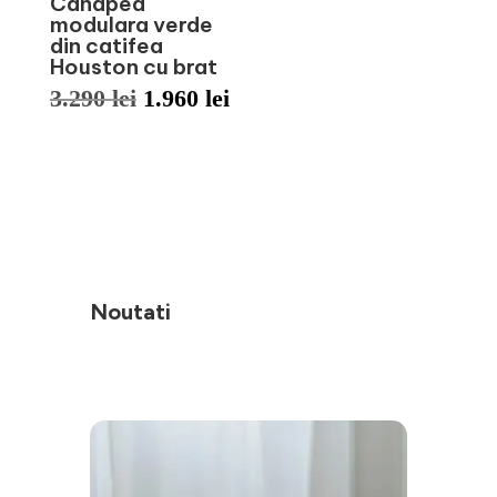
Canapea
modulara verde
din catifea
Houston cu brat
Prețul
Prețul
3.290
lei
1.960
lei
inițial
curent
a
este:
fost:
1.960 lei.
3.290 lei.
Noutati