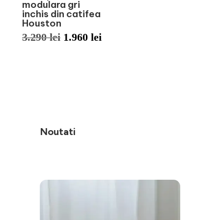
modulara gri
inchis din catifea
Houston
Prețul
Prețul
3.290
lei
1.960
lei
inițial
curent
a
este:
fost:
1.960 lei.
3.290 lei.
Noutati