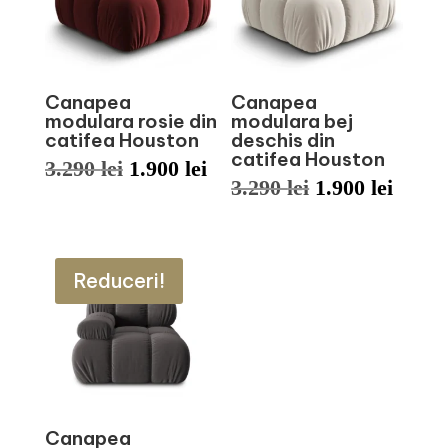
Canapea
Canapea
modulara rosie din
modulara bej
catifea Houston
deschis din
catifea Houston
Prețul
Prețul
3.290
lei
1.900
lei
Prețul
Prețu
3.290
lei
1.900
lei
inițial
curent
inițial
curen
a
este:
a
este:
fost:
1.900 lei.
Reduceri!
fost:
1.900 
3.290 lei.
3.290 lei.
Canapea