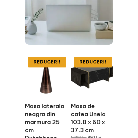
REDUCERI!
REDUCERI!
Masa laterala
Masa de
neagra din
cafea Unela
marmura 25
103.8 x 60 x
cm
37.3 cm
Dutchbone
Prețul
Prețul
1.299
lei
950
lei