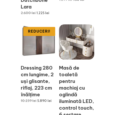
inițial
curent
Lara
a
este:
Prețul
Prețul
2.600
lei
1.225
lei
fost:
950 lei.
inițial
curent
1.299 lei.
a
este:
fost:
1.225 lei.
REDUCERI!
2.600 lei.
Dressing 280
Masă de
cm lungime, 2
toaletă
uși glisante,
pentru
riflaj, 223 cm
machiaj cu
înălțime
oglindă
Prețul
Prețul
iluminată LED,
10.239
lei
5.890
lei
inițial
curent
control touch,
a
este:
6 sertare,