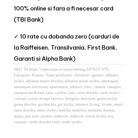
100% online si fara a fi necesar card
(TBI Bank)
✓ 10 rate cu dobanda zero (carduri de
la Raiffeisen, Transilvania, First Bank,
Garanti si Alpha Bank)
SKU:
58 https://topscaune.ro/scaun-dining-187623/ 479
Categorii:
Scaune
,
Toate produsele
Etichete:
agentie
,
albastru
inchis
,
albastru marin deschis
,
albastru marin inchis
,
amenajare
,
amenajare interioara
,
apartament
,
arhitect
,
bloc
,
camera
,
canapea
,
canapea modulara
,
casa
,
catifea
,
caut
,
crem deschis
,
crem inchis
,
culoare
,
curier
,
design interior
,
designer
,
discount
,
grena inchis.
grena deschis
,
gri deschis
,
gri inchis
,
interior
,
living
,
livrare
,
maro
,
maro deschis
,
maro inchis
,
mobila
,
mobilier
,
modular
,
mustar
,
negru
,
pat
,
pret
,
produs
,
reducere
,
reduceri
,
roscat inchis
,
roz
,
vanzare
,
verde deschis crud
,
verde inchis