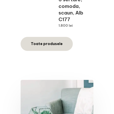
fost:
5.890 lei.
comoda,
10.239 lei.
scaun, Alb
C177
1.800
lei
Toate produsele