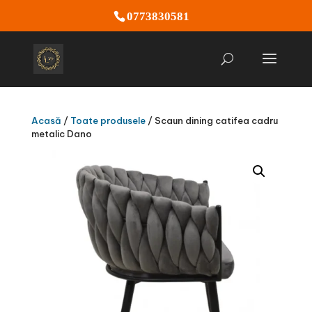
0773830581
Acasă
/
Toate produsele
/ Scaun dining catifea cadru
metalic Dano