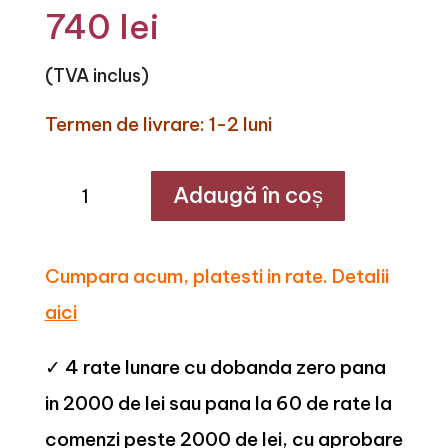
740
lei
(TVA inclus)
Termen de livrare: 1-2 luni
Cantitate
Adaugă în coș
Scaun
dining
catifea
cadru
metalic
Cumpara acum, platesti in rate. Detalii
Dano
aici
✓ 4 rate lunare cu dobanda zero pana
in 2000 de lei sau pana la 60 de rate la
comenzi peste 2000 de lei, cu aprobare